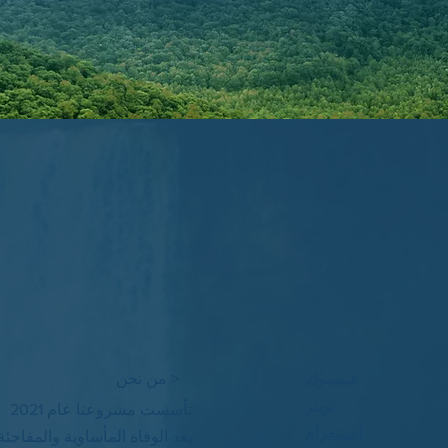
فيسبوك
< من نحن
تويتر
تأسست مشروعنا عام 2021
انستغرام
بعد الوفاة المأساوية والمفاجئة